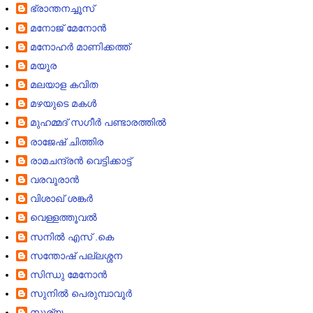
ഭ്രാന്തനച്ചൂസ്
മനോജ് മേനോന്‍
മനോഹര്‍ മാണിക്കത്ത്
മയൂര
മലയാള കവിത
മഴയുടെ മകള്‍
മുഹമ്മദ്‌ സഗീർ പണ്ടാരത്തിൽ
രാജേഷ്‌ ചിത്തിര
രാമചന്ദ്രൻ വെട്ടിക്കാട്ട്
വരവൂരാൻ
വിശാഖ് ശങ്കര്‍
വെള്ളത്തൂവൽ
സനില്‍ എസ് .കെ
സന്തോഷ്‌ പല്ലശ്ശന
സിന്ധു മേനോന്‍
സുനില്‍ ‍‍‍പെരുമ്പാവൂര്‍
സൂര്യ