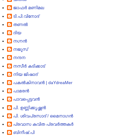
ജാഫര്‍ മണിമല
ടി.പി.വിനോദ്
തണല്‍
ദിയ
നഗ്നൻ
നജൂസ്‌
നന്ദന
നസീര്‍ കടിക്കാട്‌
നിയ ജിഷാദ്
പകല്‍കിനാവന്‍ | daYdreaMer
പാമരന്‍
പാവപ്പെട്ടവൻ
പി. ഉണ്ണിക്കൃഷ്ണന്‍
പി. ശിവപ്രസാദ്‌ / മൈനാഗന്‍
പ്രവാസ കവിത പ്രവര്‍ത്തകര്‍
ബിനീഷ്.പി