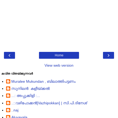
‹
›
Home
View web version
കവിത വിതയ്ക്കുന്നവര്‍
Muralee Mukundan , ബിലാത്തിപട്ടണം
സുനിലൻ കളീയ്ക്കൽ
...: അപ്പുക്കിളി :...
..::വഴിപോക്കന്‍[Vazhipokkan] | സി.പി.ദിനേശ്
..naj
Aluvavala