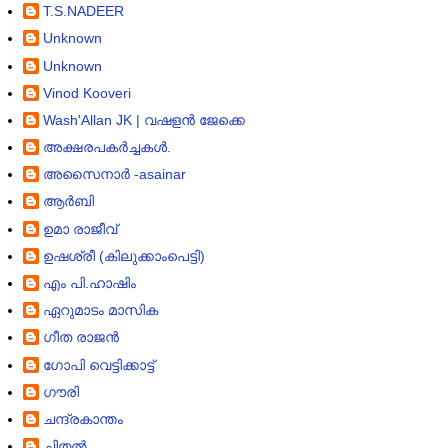
T.S.NADEER
Unknown
Unknown
Vinod Kooveri
Wash'Allan JK | വഷളന്‍ ജേക്കെ
അക്ഷരപകര്‍ച്ചകള്‍.
അസൈനാര്‍ -asainar
ആര്‍ബി
ഉമാ രാജീവ്
ഉഷശ്രീ (കിലുക്കാംപെട്ടി)
എം പി.ഹാഷിം
ഏറുമാടം മാസിക
ഗീത രാജന്‍
ഗോപി വെട്ടിക്കാട്ട്
ഗൗരി
ചന്ദ്രകാന്തം
ചിതല്‍