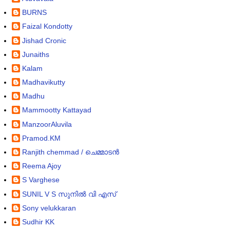
BURNS
Faizal Kondotty
Jishad Cronic
Junaiths
Kalam
Madhavikutty
Madhu
Mammootty Kattayad
ManzoorAluvila
Pramod.KM
Ranjith chemmad / ചെമ്മാടൻ
Reema Ajoy
S Varghese
SUNIL V S സുനിൽ വി എസ്‌
Sony velukkaran
Sudhir KK